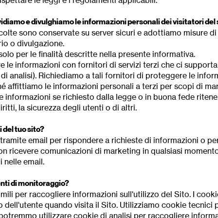
ispettare le leggi e i regolamenti applicabili.
iamo e divulghiamo le informazioni personali dei visitatori del 
olte sono conservate su server sicuri e adottiamo misure di
io o divulgazione.
solo per le finalità descritte nella presente informativa.
e informazioni con fornitori di servizi terzi che ci supporta
 di analisi). Richiediamo a tali fornitori di proteggere le inform
 affittiamo le informazioni personali a terzi per scopi di ma
 informazioni se richiesto dalla legge o in buona fede ritene
tti, la sicurezza degli utenti o di altri.
del tuo sito?
mite email per rispondere a richieste di informazioni o per i
 non ricevere comunicazioni di marketing in qualsiasi momento
 nelle email.
enti di monitoraggio?
imili per raccogliere informazioni sull'utilizzo del Sito. I cook
dell'utente quando visita il Sito. Utilizziamo cookie tecnici 
potremmo utilizzare cookie di analisi per raccogliere informazi