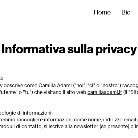
Home
Bio
Informativa sulla privacy
24
y descrive come Camilla Adami ("noi", "ci" o "nostro") raccogli
"utente" o "tu") che visitano il sito web
camillaadami.it
(il "Sit
pologie di informazioni:
otremmo raccogliere informazioni come nome, indirizzo email e
oduli di contatto, si iscrive alla newsletter (se presente) o i