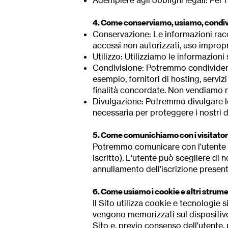
Adempiere agli obblighi legali: Per r
4. Come conserviamo, usiamo, condivid
Conservazione: Le informazioni racc
accessi non autorizzati, uso impropr
Utilizzo: Utilizziamo le informazioni 
Condivisione: Potremmo condividere l
esempio, fornitori di hosting, servizi
finalità concordate. Non vendiamo né
Divulgazione: Potremmo divulgare le
necessaria per proteggere i nostri diri
5. Come comunichiamo con i visitatori 
Potremmo comunicare con l'utente tra
iscritto). L'utente può scegliere di
annullamento dell'iscrizione presenti
6. Come usiamo i cookie e altri strum
Il Sito utilizza cookie e tecnologie s
vengono memorizzati sul dispositivo 
Sito e, previo consenso dell'utente, 