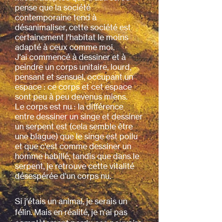
pense que la société
contemporaine tend à
désanimaliser, cette société est
certainement l'habitat le moins
adapté à ceux comme moi.
J'ai commencé à dessiner et à
peindre un corps unitaire, lourd,
pensant et sensuel, occupant un
espace : ce corps et cet espace
sont peu à peu devenus miens.
Le corps est nu : la différence
entre dessiner un singe et dessiner
un serpent est (cela semble être
une blague) que le singe est poilu
et que c'est comme dessiner un
homme habillé, tandis que dans le
serpent, je retrouve cette vitalité
désespérée d'un corps nu.
Si j'étais un animal, je serais un
félin. Mais en réalité, je n'ai pas