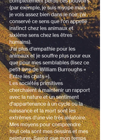
complètement perdu ces pouvoirs
(par exemple, je suis myope mais
je vois assez bien dans le noir, j'ai
conservé ce sens que l'on appelle
instinct chez les animaux et
sixième sens chez les êtres
humains).
J'ai plus d'empathie pour les
animaux et je souffre plus pour eux
que pour mes semblables (lisez ce
petit livre de William Burroughs «
Entre les chats »).
Les sociétés primitives
cherchaient à maintenir un rapport
avec la nature et un sentiment
d'appartenance à un cycle où la
naissance et la mort sont les
extrêmes d'une vie très aléatoire.
Mes moyens pour comprendre
tout cela sont mes dessins et mes
peintures. Savoir que mon temps