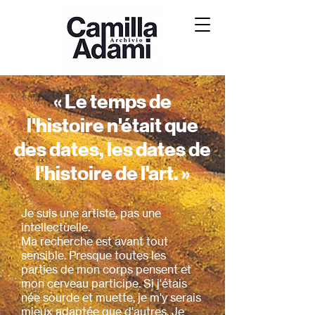
« Le temps de
l'histoire n'était que
des dates, les dates de
l'histoire de l'art. »
Je suis une artiste, pas une
intellectuelle.
Ma recherche est avant tout
sensible. Presque toutes les
parties de mon corps pensent et
mon cerveau participe. Si j'étais
née sourde et muette, je m'y serais
mieux adaptée que d'autres. Je