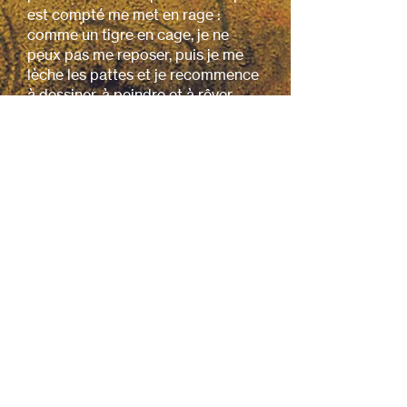
est compté me met en rage :
comme un tigre en cage, je ne
peux pas me reposer, puis je me
lèche les pattes et je recommence
à dessiner, à peindre et à rêver.
Ma relation avec les institutions,
les musées ou les galeries est
pratiquement inexistante.
Exposer demande trop d'énergie :
travailler sur commande, dans
l'urgence...
Cependant, j'aime participer à des
expositions collectives, comparer
mon travail à celui des autres, une
expérience stimulante qui me
permet de repousser les limites de
ma recherche personnelle.
Être à la fois femme et peintre
n'est pas difficile, au contraire, je
suis dans mon univers lorsque je