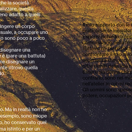
che la società
lizzare, questa
eno adatto a quelli
Il mio rapporto con le i
pingere un corpo
praticamente inesisten
nsuale, a occupare uno
Esporre richiede tropp
zio sono poco a poco
commissione, nella fre
Tuttavia mi piace parte
a disegnare una
confrontare il mio lavor
 è (pare una battuta)
esperienza stimolante
me disegnare un
oltre i limiti della mia
nte ritrovo quella
Essere sia donna che pit
do.
contrario, sono nel m
nell’atelier in cui mi rec
Gli uomini sono spesso
potere, occupazioni po
no. Ma in realtà non ho
ad esempio, sono miope
o, ho conservato quel
ma istinto e per un