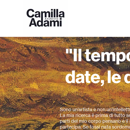
"Il temp
date, le 
Sono un’artista e non un’intellett
La mia ricerca è prima di tutto se
parti del mio corpo pensano e il
partecipa. Se fossi nata sordom