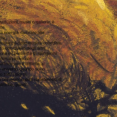
stituzioni, musei o gallerie, è
te.
a energia: lavorare alla
tta…
cipare a delle mostre collettive,
o con quello degli altri,
 che mi permette di spingermi
 ricerca personale.
trice non è difficile, al
io universo quando sono
o tutti i giorni.
 più preoccupati da interessi di
litiche, quindi…