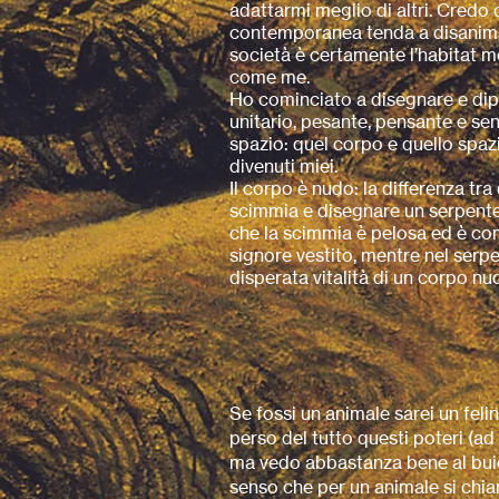
adattarmi meglio di altri. Credo 
contemporanea tenda a disanima
società è certamente l’habitat m
come me.
Ho cominciato a disegnare e di
unitario, pesante, pensante e se
spazio: quel corpo e quello spa
divenuti miei.
Il corpo è nudo: la differenza tr
scimmia e disegnare un serpente
che la scimmia è pelosa ed è co
signore vestito, mentre nel serpe
disperata vitalità di un corpo nu
Se fossi un animale sarei un feli
perso del tutto questi poteri (
ma vedo abbastanza bene al bui
senso che per un animale si chia