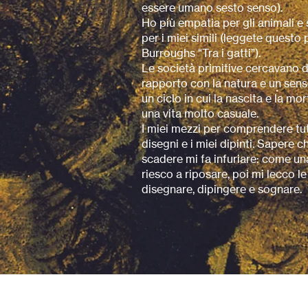
essere umano sesto senso).
Ho più empatia per gli animali e 
per i miei simili (leggete questo 
Burroughs “Tra i gatti”).
Le società primitive cercavano 
rapporto con la natura e un sen
un ciclo in cui la nascita e la mo
una vita molto casuale.
I miei mezzi per comprendere tu
disegni e i miei dipinti. Sapere 
scadere mi fa infuriare: come una
riesco a riposare, poi mi lecco l
disegnare, dipingere e sognare.