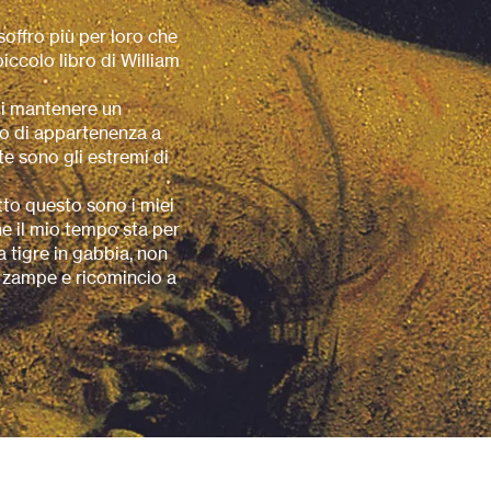
soffro più per loro che
piccolo libro di William
di mantenere un
so di appartenenza a
rte sono gli estremi di
tto questo sono i miei
che il mio tempo sta per
 tigre in gabbia, non
e zampe e ricomincio a