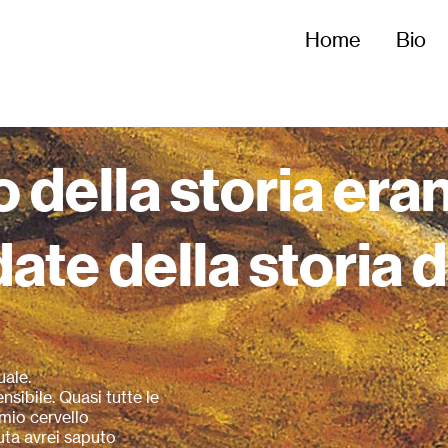
Home
Bio
o della storia eran
date della storia d
uale.
nsibile. Quasi tutte le
 mio cervello
uta avrei saputo