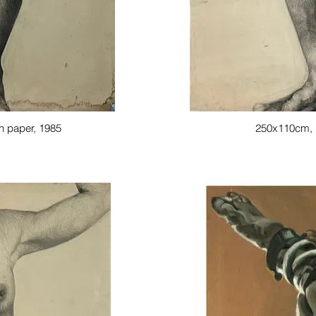
n paper, 1985
250x110cm, P