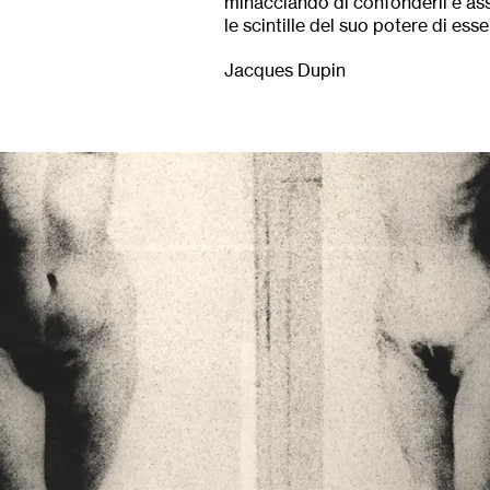
minacciando di confonderli e assor
le scintille del suo potere di ess
Jacques Dupin