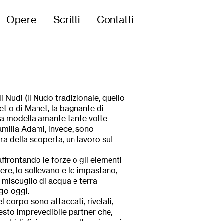
Opere
Scritti
Contatti
di Nudi (il Nudo tradizionale, quello
et o di Manet, la bagnante di
 la modella amante tante volte
Camilla Adami, invece, sono
rra della scoperta, un lavoro sul
ffrontando le forze o gli elementi
ere, lo sollevano e lo impastano,
 miscuglio di acqua e terra
ngo oggi.
el corpo sono attaccati, rivelati,
esto imprevedibile partner che,