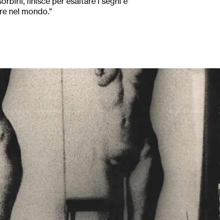
birli, finisce per esaltare i segni e
ere nel mondo."